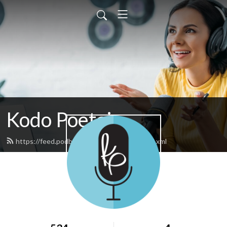
Kodo Poetai
https://feed.podbean.com/kodopoetai/feed.xml