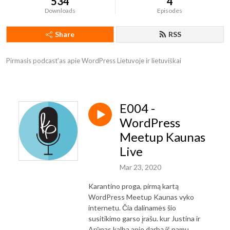
534
4
Downloads
Episodes
Share
RSS
Pirmasis podcast'as apie WordPress Lietuvoje ir lietuviškai
E004 -
WordPress
Meetup Kaunas
Live
Mar 23, 2020
Karantino proga, pirmą kartą
WordPress Meetup Kaunas vyko
internetu. Čia dalinamės šio
susitikimo garso įrašu. kur Justina ir
Arūnas kalba apie darbą iš namų,